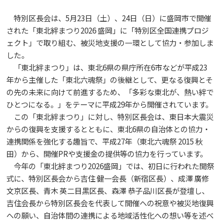
特別区長会は、5月23日（土）、24日（日）に盛岡市で開催
された「東北絆まつり2026 盛岡」に「特別区全国連携プロジ
ェクト」で取り組む、被災地支援の一環として協力・参加しま
した。
「東北絆まつり」は、東北6県の県庁所在6市などが平成23
年から主催した「東北六魂祭」の後継として、更なる復興とそ
の先の未来に向けて前進するため、「多彩な東北が、熱い絆で
ひとつになる。」をテーマに平成29年から開催されています。
この「東北絆まつり」に対し、特別区長会は、東日本大震災
からの復興を支援するとともに、東北6県の自治体との協力・
連携関係を強化する趣旨で、平成27年（東北六魂祭 2015 秋
田）から、開催PRや支援金の提供等の協力を行っています。
今年の「東北絆まつり2026盛岡」では、初日に行われた開祭
式に、特別区長会から吉住 健一会長（新宿区長）、成澤 廣修
文京区長、青木 英二目黒区長、森澤 恭子品川区長が登壇し、
吉住会長から特別区長会を代表して開催への祝意や被災地復興
への願い、自治体間の連携による地域活性化への想い等を述べ