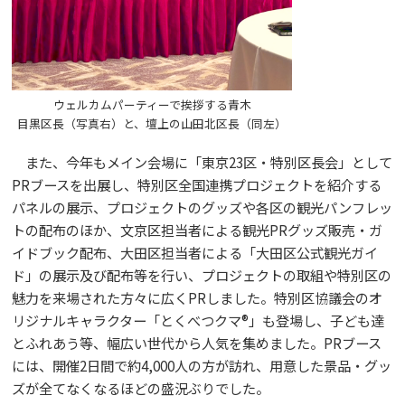
ウェルカムパーティーで挨拶する青木
目黒区長（写真右）と、壇上の山田北区長（同左）
また、今年もメイン会場に「東京23区・特別区長会」として
PRブースを出展し、特別区全国連携プロジェクトを紹介する
パネルの展示、プロジェクトのグッズや各区の観光パンフレッ
トの配布のほか、文京区担当者による観光PRグッズ販売・ガ
イドブック配布、大田区担当者による「大田区公式観光ガイ
ド」の展示及び配布等を行い、プロジェクトの取組や特別区の
魅力を来場された方々に広くPRしました。特別区協議会のオ
リジナルキャラクター「とくべつクマ®」も登場し、子ども達
とふれあう等、幅広い世代から人気を集めました。PRブース
には、開催2日間で約4,000人の方が訪れ、用意した景品・グッ
ズが全てなくなるほどの盛況ぶりでした。