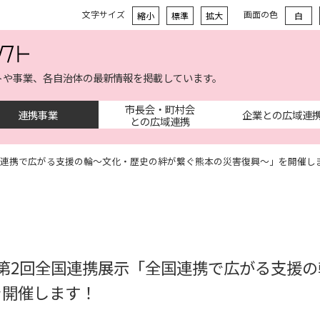
文字サイズ
画面の色
縮小
標準
拡大
白
トや事業、各自治体の最新情報を掲載しています。
市長会・町村会
連携事業
企業との広域連
との広域連携
国連携で広がる支援の輪～文化・歴史の絆が繋ぐ熊本の災害復興～」を開催し
度第2回全国連携展示「全国連携で広がる支援
を開催します！