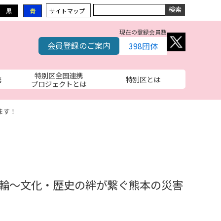
黒
青
サイトマップ
現在の登録会員数
会員登録のご案内
398
団体
特別区全国連携
携
特別区とは
プロジェクトとは
ます！
の輪～文化・歴史の絆が繋ぐ熊本の災害