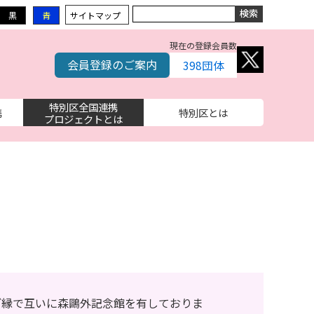
黒
青
サイトマップ
現在の登録会員数
会員登録のご案内
398
団体
特別区全国連携
携
特別区とは
プロジェクトとは
ご縁で互いに森鷗外記念館を有しておりま