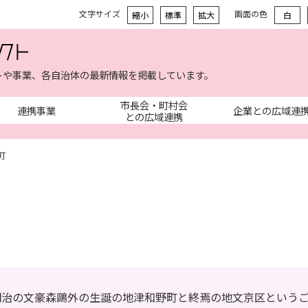
文字サイズ
画面の色
縮小
標準
拡大
白
トや事業、各自治体の最新情報を掲載しています。
市長会・町村会
連携事業
企業との広域連
との広域連携
町
明治の文豪森鷗外の生誕の地津和野町と終焉の地文京区という