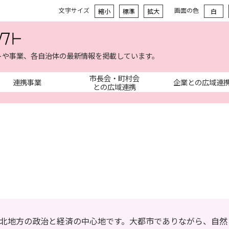
文字サイズ
画面の色
縮小
標準
拡大
白
トや事業、各自治体の最新情報を掲載しています。
市長会・町村会
連携事業
企業との広域連
との広域連携
東北地方の政治と経済の中心地です。大都市でありながら、自