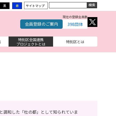
黒
青
サイトマップ
現在の登録会員数
会員登録のご案内
398
団体
特別区全国連携
携
特別区とは
プロジェクトとは
然と調和した「杜の都」として知られていま