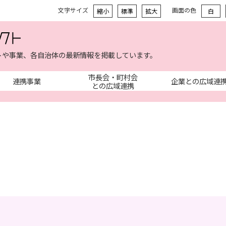
文字サイズ
画面の色
縮小
標準
拡大
白
トや事業、各自治体の最新情報を掲載しています。
市長会・町村会
連携事業
企業との広域連
との広域連携