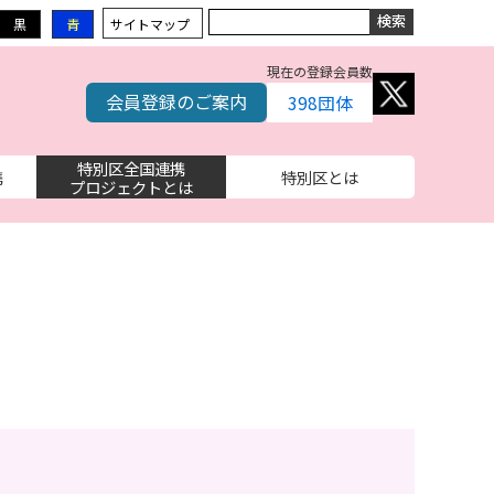
黒
青
サイトマップ
現在の登録会員数
会員登録のご案内
398
団体
特別区全国連携
携
特別区とは
プロジェクトとは