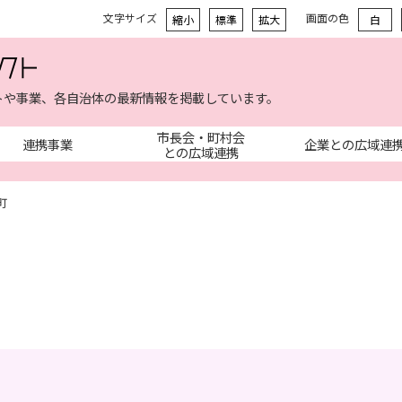
文字サイズ
画面の色
縮小
標準
拡大
白
トや事業、各自治体の最新情報を掲載しています。
市長会・町村会
連携事業
企業との広域連
との広域連携
町