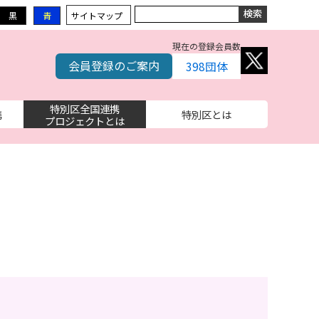
黒
青
サイトマップ
現在の登録会員数
会員登録のご案内
398
団体
特別区全国連携
携
特別区とは
プロジェクトとは